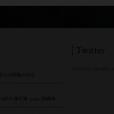
Twitter
Tweets by elmelloi_
展示の開催が決定
音楽劇「ロード・エルメロイⅡ世の事件簿 -case.剥離城アドラ-」Blu-ray＆DVD 発売日変更のお知らせ