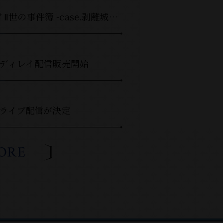
音楽劇「ロード・エルメロイⅡ世の事件簿 -case.剥離城アドラ-」Blu-ray & DVD 6月24日発売
演のディレイ配信販売開始
のライブ配信が決定