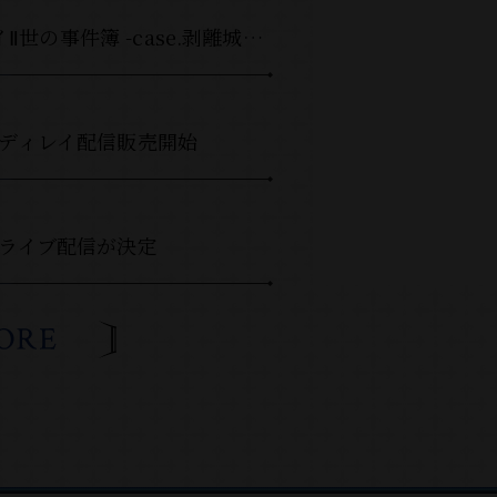
音楽劇「ロード・エルメロイⅡ世の事件簿 -case.剥離城アドラ-」Blu-ray & DVD 6月24日発売
演のディレイ配信販売開始
のライブ配信が決定