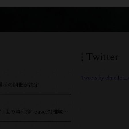
Twitter
Tweets by elmelloi_
展示の開催が決定
音楽劇「ロード・エルメロイⅡ世の事件簿 -case.剥離城アドラ-」Blu-ray＆DVD 発売日変更のお知らせ